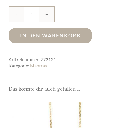
Glücksanhänger
„Ganesha
Mantra"
IN DEN WARENKORB
Power
of
Luck
Gold
Artikelnummer:
772121
Menge
Kategorie:
Mantras
Das könnte dir auch gefallen …